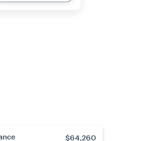
ance
$64,260