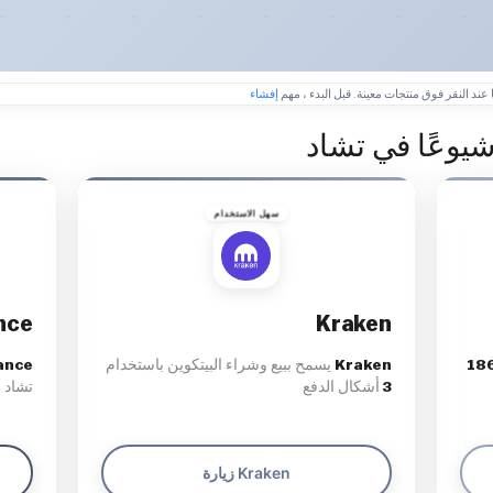
 عند النقر فوق منتجات معينة. قبل البدء ، مهم
إفشاء
شيوعًا في تشاد
سهل الاستخدام
nce
Kraken
18
Kraken
يسمح ببيع وشراء البيتكوين باستخدام
ance
3
أشكال الدفع
تشاد 
زيارة Kraken