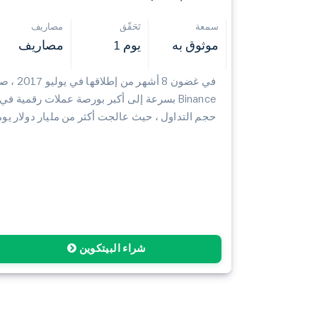
سمعة
تَحَقّق
مصاريف
موثوق به
يوم 1
مصاريف
في غضون 8 أشهر
Binance بسرعة إلى أكبر بورصة عملات رقمية ف
حجم التداول ، حيث عالجت أكثر من مليار دولار يوميً
شراء البيتكوين