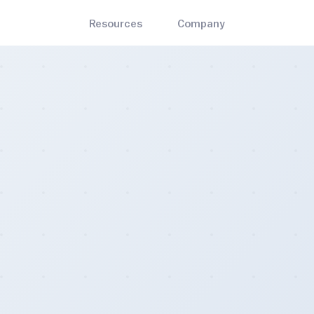
Resources
Company
English
Bitrawr Terminal
About
ets
Mining
Interact with the Bitcoin network, invest with an edge
the best and most-trusted
Bitcoin mining hardware, so
العربية
Contact Us
n wallets
cloud mining, and pools
MARKET CYCLE
ADOPTION
Disclaimer
Stock to Flow
Bitcoin Node Map
s
Blog
Mayer Multiple
Bitcoin Treasuries
the nearest Bitcoin ATM and
Insights on Bitcoin and the e
Bitcoin Whitepaper
Bitcoin Profitable Days
Legality Map
 locations
decentralized sector at large
🌈 Rainbow Chart
Bitcoin ATM Map
iculty Estimator
Contact Us
updating Bitcoin difficulty
For general queries, including
- Create an account today
mator.
partnership opportunities.
Pricing
- Monthly, yearly, and enterprise subscriptions
Careers
- Join the emerging Bitcoin industry