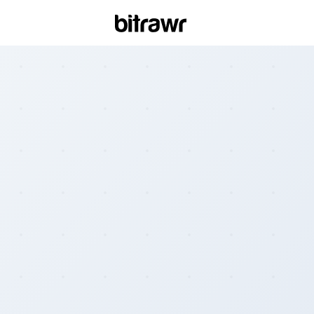
Wall
Find 
Bitcoi
ATM
Find 
Kiosk
Diff
Live 
esti