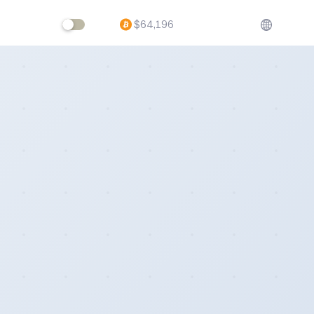
$
64,196
ftware,
volving