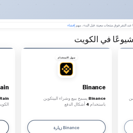
 عند النقر فوق منتجات معينة. قبل البدء ، مهم
إفشاء
شيوعًا في الكويت
سهل الاستخدام
ain
Binance
من
Binance
يسمح ببيع وشراء البيتكوين
Rain
باستخدام
4
أشكال الدفع
الكوي
زيارة Binance