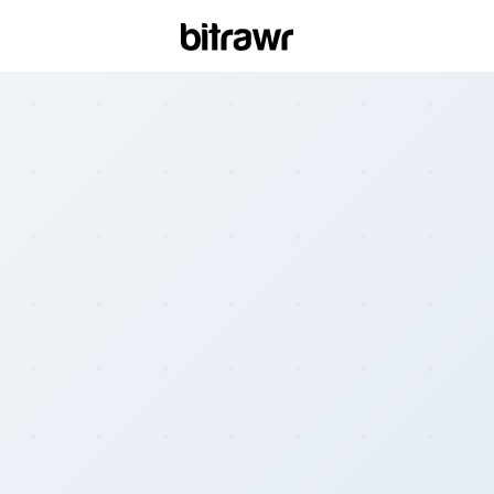
Wall
Find 
Bitcoi
ATM
Find 
Kiosk
Diff
Live 
esti