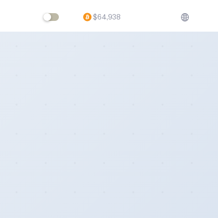
$
64,938
ftware,
volving