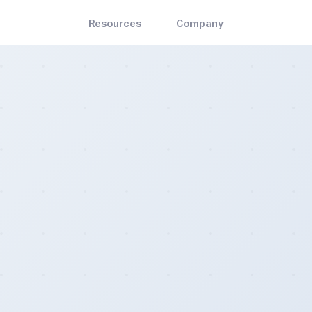
Resources
Company
English
Bitrawr Terminal
About
ets
Mining
Interact with the Bitcoin network, invest with an edge
the best and most-trusted
Bitcoin mining hardware, so
العربية
Contact Us
n wallets
cloud mining, and pools
MARKET CYCLE
ADOPTION
Disclaimer
Stock to Flow
Bitcoin Node Map
s
Blog
Mayer Multiple
Bitcoin Treasuries
the nearest Bitcoin ATM and
Insights on Bitcoin and the e
Bitcoin Whitepaper
Bitcoin Profitable Days
Legality Map
 locations
decentralized sector at large
🌈 Rainbow Chart
Bitcoin ATM Map
iculty Estimator
Contact Us
updating Bitcoin difficulty
For general queries, including
- Create an account today
mator.
partnership opportunities.
Pricing
- Monthly, yearly, and enterprise subscriptions
Careers
- Join the emerging Bitcoin industry