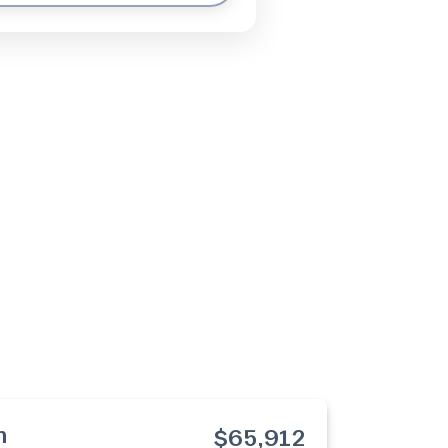
n
$65,912