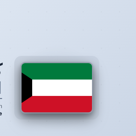
ك
ا
e