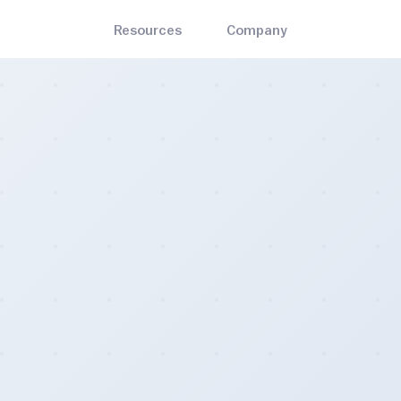
Resources
Company
English
Bitrawr Terminal
About
ets
Mining
Interact with the Bitcoin network, invest with an edge
the best and most-trusted
Bitcoin mining hardware, so
العربية
Contact Us
n wallets
cloud mining, and pools
MARKET CYCLE
ADOPTION
Disclaimer
Stock to Flow
Bitcoin Node Map
s
Blog
Mayer Multiple
Bitcoin Treasuries
the nearest Bitcoin ATM and
Insights on Bitcoin and the e
Bitcoin Whitepaper
Bitcoin Profitable Days
Legality Map
 locations
decentralized sector at large
🌈 Rainbow Chart
Bitcoin ATM Map
iculty Estimator
Contact Us
updating Bitcoin difficulty
For general queries, including
- Create an account today
mator.
partnership opportunities.
Pricing
- Monthly, yearly, and enterprise subscriptions
Careers
- Join the emerging Bitcoin industry