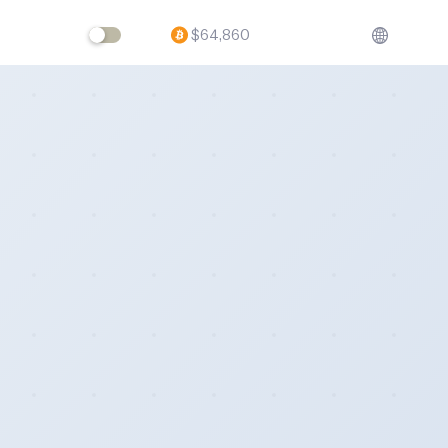
$
64,860
ftware,
volving