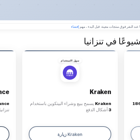
 عند النقر فوق منتجات معينة. قبل البدء ، مهم
إفشاء
يوعًا في تنزانيا
سهل الاستخدام
nce
Kraken
18
Kraken
يسمح ببيع وشراء البيتكوين باستخدام
ance
3
أشكال الدفع
تنزاني
زيارة Kraken