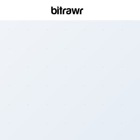
Wall
Find 
Bitcoi
ATM
Find 
Kiosk
Diff
Live 
esti