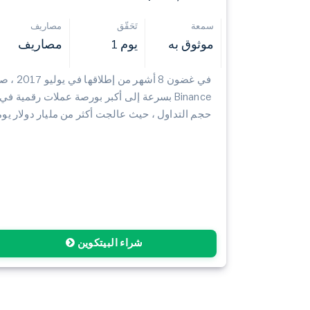
سمعة
تَحَقّق
مصاريف
موثوق به
يوم 1
مصاريف
في غضون 8 أشهر
Binance بسرعة إلى أكبر بورصة عملات رقمية ف
حجم التداول ، حيث عالجت أكثر من مليار دولار يوميً
شراء البيتكوين