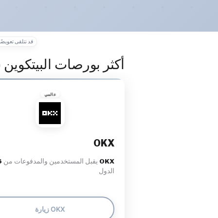
قد نتلقى تعويضًا
أكثر بورصات البيتكوين ش
عالمي
OKX
OKX
يقبل المستخدمين والمدفوعات من
6
الدول
زيارة OKX