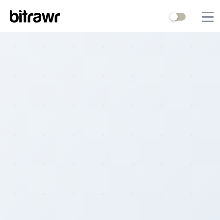
Wallets
Mining
Terminal
Blog
Difficulty Estimator
Contact Us
Stock to Flow
Bitcoin Treasuries
Hashrate
Halving Countdown