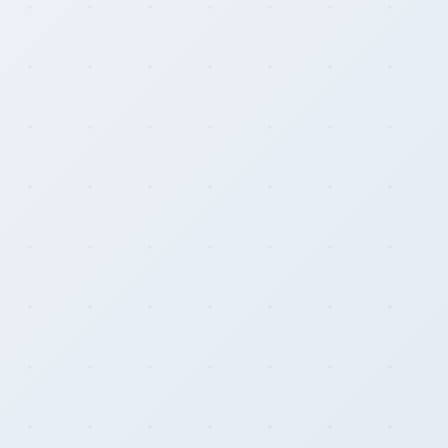
Rainbow Chart
ATM Map
Node Map
Legality Map