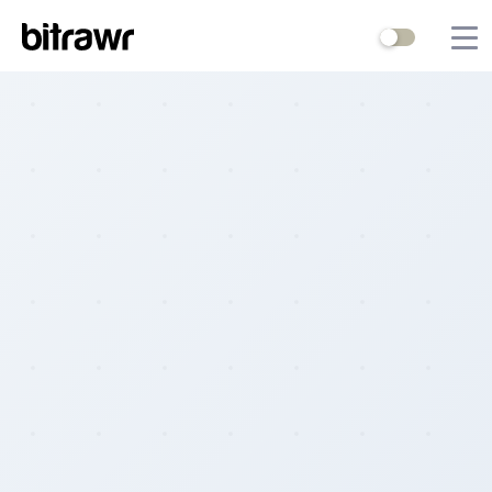
Wallets
Mining
Terminal
Blog
Difficulty Estimator
Contact Us
Stock to Flow
Bitcoin Treasuries
Hashrate
Halving Countdown