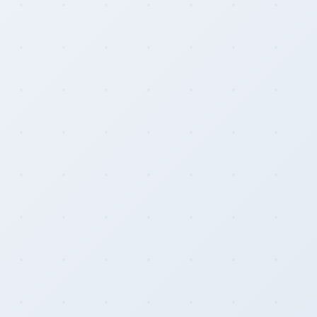
Rainbow Chart
ATM Map
Node Map
Legality Map