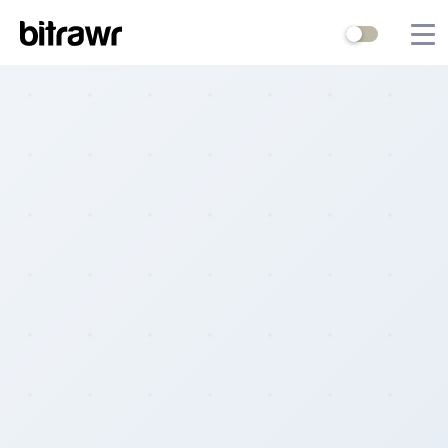
Wallets
Mining
Terminal
Blog
Difficulty Estimator
Contact Us
Stock to Flow
Bitcoin Treasuries
Hashrate
Halving Countdown