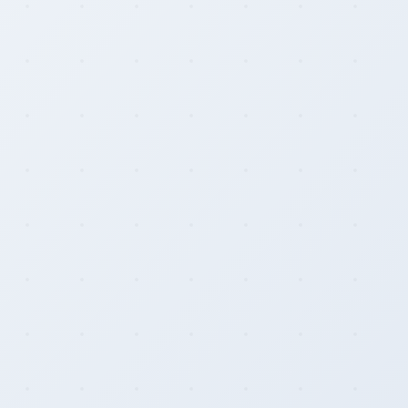
Rainbow Chart
ATM Map
Node Map
Legality Map