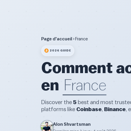
Page d'accueil
› France
2026 GUIDE
Comment ach
en
France
Discover the
5
best and most trusted
platforms like
Coinbase
,
Binance
, 
Alon Shvartsman