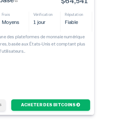
base
$64,541
Frais
Vérification
Réputation
Moyens
1 jour
Fiable
'une des plateformes de monnaie numérique
ires, basée aux États‑Unis et comptant plus
'utilisateurs..
ACHETER DES BITCOINS
S