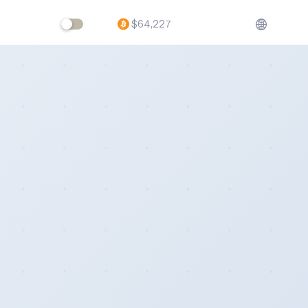
$
64,227
ftware,
volving