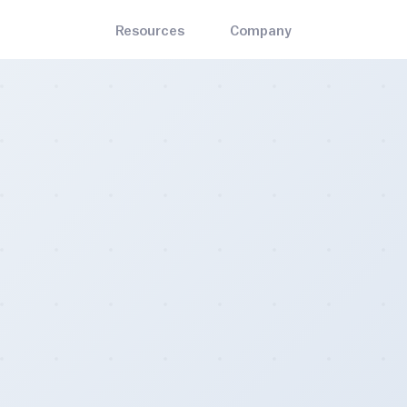
Resources
Company
English
Bitrawr Terminal
About
ets
Mining
Interact with the Bitcoin network, invest with an edge
the best and most-trusted
Bitcoin mining hardware, so
Français
Contact Us
n wallets
cloud mining, and pools
MARKET CYCLE
ADOPTION
Disclaimer
Stock to Flow
Bitcoin Node Map
s
Blog
Mayer Multiple
Bitcoin Treasuries
the nearest Bitcoin ATM and
Insights on Bitcoin and the e
Bitcoin Whitepaper
Bitcoin Profitable Days
Legality Map
 locations
decentralized sector at large
🌈 Rainbow Chart
Bitcoin ATM Map
iculty Estimator
Contact Us
updating Bitcoin difficulty
For general queries, including
- Create an account today
mator.
partnership opportunities.
Pricing
- Monthly, yearly, and enterprise subscriptions
Careers
- Join the emerging Bitcoin industry