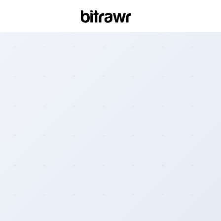
Wall
Find 
Bitcoi
ATM
Find 
Kiosk
Diff
Live 
esti