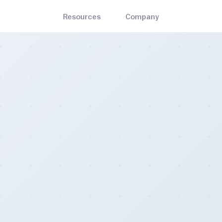
Resources
Company
English
Bitrawr Terminal
About
ets
Mining
Interact with the Bitcoin network, invest with an edge
the best and most-trusted
Bitcoin mining hardware, so
עברית
Contact Us
n wallets
cloud mining, and pools
MARKET CYCLE
ADOPTION
Disclaimer
Stock to Flow
Bitcoin Node Map
s
Blog
Mayer Multiple
Bitcoin Treasuries
the nearest Bitcoin ATM and
Insights on Bitcoin and the e
Bitcoin Whitepaper
Bitcoin Profitable Days
Legality Map
 locations
decentralized sector at large
🌈 Rainbow Chart
Bitcoin ATM Map
iculty Estimator
Contact Us
updating Bitcoin difficulty
For general queries, including
- Create an account today
mator.
partnership opportunities.
Pricing
- Monthly, yearly, and enterprise subscriptions
Careers
- Join the emerging Bitcoin industry