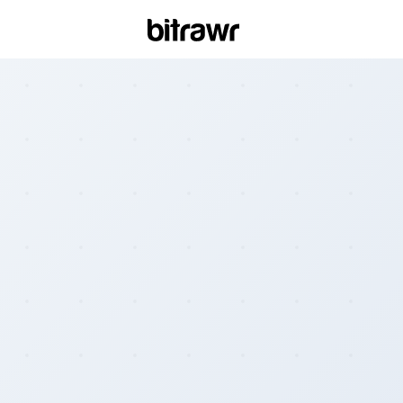
Wall
Find 
Bitcoi
ATM
Find 
Kiosk
Diff
Live 
esti