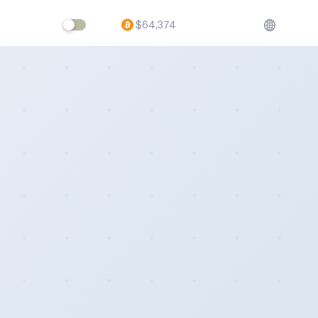
$
64,374
ftware,
volving