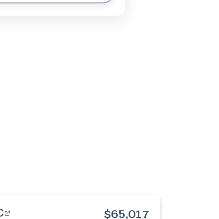
C
$65,017