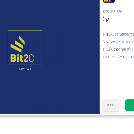
קלות שימוש
קל
Bit2C היא בורסת קריפטו ישראלית שנוסדה ביולי 2012 ומאפשרת
המקומי בישראל
(ILS). משתמשי הבורסה נדרשים לאמת את זהותם ולקשר את
מידע