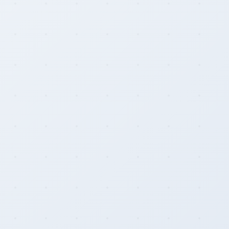
Rainbow Chart
ATM Map
Node Map
Legality Map