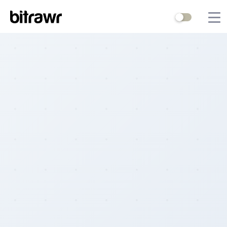
Wallets
Mining
Terminal
Blog
Difficulty Estimator
Contact Us
Stock to Flow
Bitcoin Treasuries
Hashrate
Halving Countdown