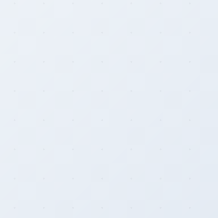
Rainbow Chart
ATM Map
Node Map
Legality Map