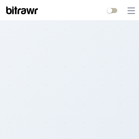
Wallets
Mining
Terminal
Blog
Difficulty Estimator
Contact Us
Stock to Flow
Bitcoin Treasuries
Hashrate
Halving Countdown