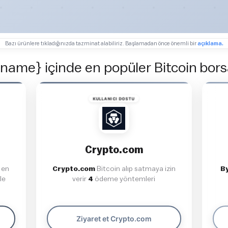
Bazı ürünlere tıkladığınızda tazminat alabiliriz. Başlamadan önce önemli bir
açıklama.
ame} içinde en popüler Bitcoin borsa
KULLANICI DOSTU
Crypto.com
 en
Crypto.com
Bitcoin alıp satmaya izin
B
le
verir
4
ödeme yöntemleri
Ziyaret et Crypto.com