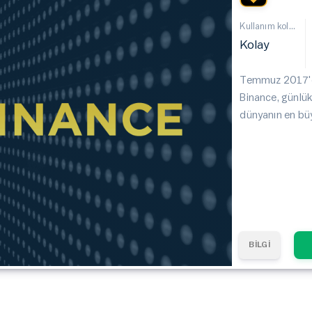
Kullanım kolaylığı
Kolay
Temmuz 2017'd
Binance, günlük
dünyanın en büy
BİLGİ