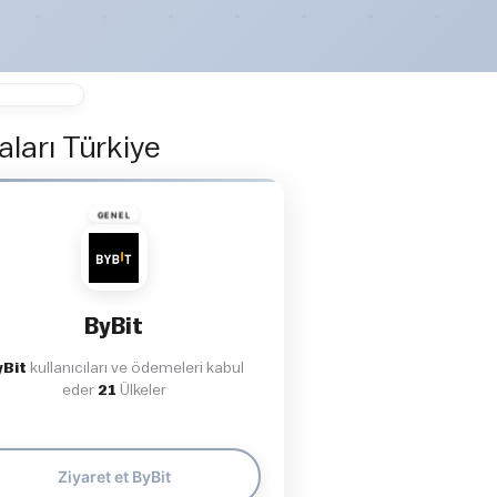
ları Türkiye
GENEL
ByBit
yBit
kullanıcıları ve ödemeleri kabul
eder
21
Ülkeler
Ziyaret et ByBit