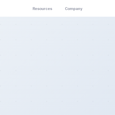
Resources
Company
English
Bitrawr Terminal
About
ets
Mining
Interact with the Bitcoin network, invest with an edge
the best and most-trusted
Bitcoin mining hardware, so
Türkçe
Contact Us
n wallets
cloud mining, and pools
MARKET CYCLE
ADOPTION
Disclaimer
Stock to Flow
Bitcoin Node Map
s
Blog
Mayer Multiple
Bitcoin Treasuries
the nearest Bitcoin ATM and
Insights on Bitcoin and the e
Bitcoin Whitepaper
Bitcoin Profitable Days
Legality Map
 locations
decentralized sector at large
🌈 Rainbow Chart
Bitcoin ATM Map
iculty Estimator
Contact Us
updating Bitcoin difficulty
For general queries, including
- Create an account today
mator.
partnership opportunities.
Pricing
- Monthly, yearly, and enterprise subscriptions
Careers
- Join the emerging Bitcoin industry