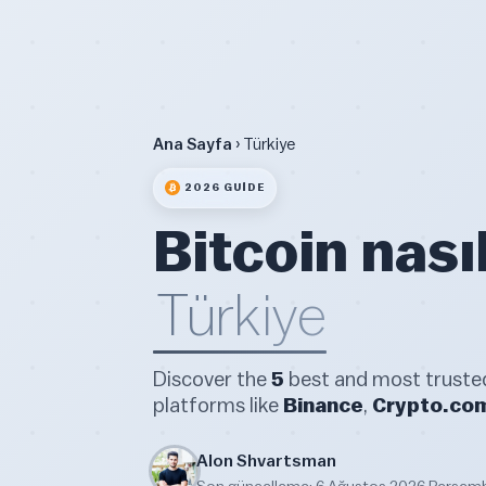
Ana Sayfa
› Türkiye
2026 GUIDE
Bitcoin nasıl
Türkiye
Discover the
5
best and most trusted 
platforms like
Binance
,
Crypto.co
Alon Shvartsman