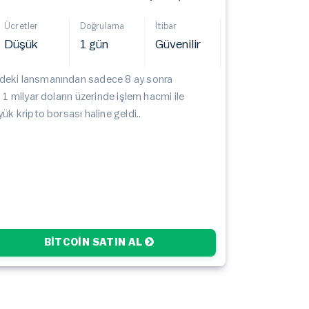
Ücretler
Doğrulama
İtibar
Düşük
1 gün
Güvenilir
eki lansmanından sadece 8 ay sonra
 1 milyar doların üzerinde işlem hacmi ile
ük kripto borsası haline geldi..
BITCOIN SATIN AL