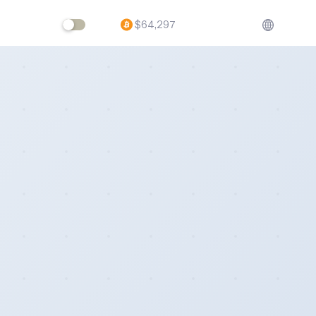
$
64,297
ftware,
volving