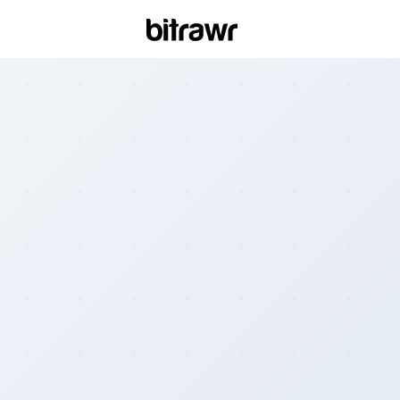
Wall
Find 
Bitcoi
ATM
Find 
Kiosk
Diff
Live 
esti