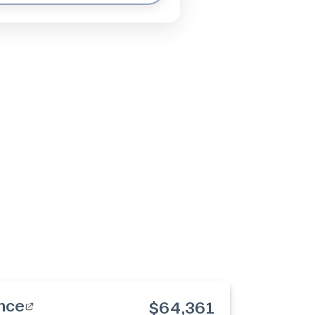
nce
$64,361